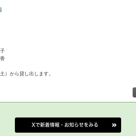
内
子
香
（土）から貸し出します。
号】について
を発行しました。
Xで新着情報・お知らせをみる