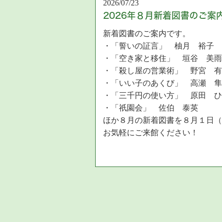
2026/07/23
2026年８月新着図書のご案
新着図書のご案内です。
・「誓いの証言」 柚月 裕子
・「空き家と移住」 垣谷 美雨
・「殺し屋の営業術」 野宮 有
・「いい子のあくび」 高瀬 隼
・「三千円の使い方」 原田 ひ
・「祇園会」 佐伯 泰英
ほか８月の新着図書を８月１日
お気軽にご来館ください！
新着図書はこちら
2026/07/23
下田小コミスクだより【８月
下田小コミスクだより【８月号】
内容は、