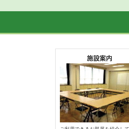
①コミスク自主事業のご案内
②下田おはなしの会
③８月の新着図書
です。
詳しくは
下田小コミスクだより８
2026/07/18
市民図書室の開館時間を延長
施設案内
8月、9月のコミスク市民図書室の開
すので、気温の高い時間帯を避け
2026/06/28
2026年７月新着図書のご案
新着図書のご案内です。
・「見えるか保己一」 蝉谷 め
・「空、はてしない青 上・下
・「ブティック」 池井戸 潤
・「スピノザの診察室」 夏川 
ご利用できるお部屋を紹介し