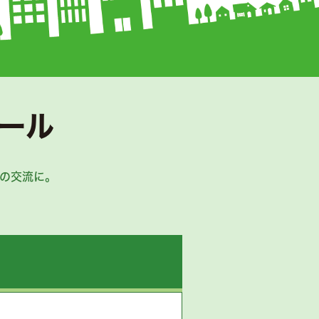
ール
の交流に。