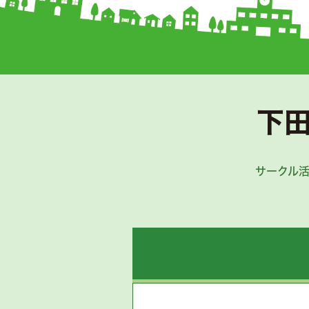
下
サークル