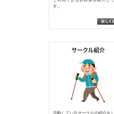
・「赤と青のガウン」 彬子女王
す。
・「一分」 坂岡 真
ほか７月の新着図書を７月4日（
お気軽にご来館ください！
新着図書はこちら
2026/06/28
下田小コミスクだより【７月
サークル紹介
下田小コミスクだより【７月号】
内容は、
①2026年度コミスク総会が開催
②下田おはなしの会
③７月の新着図書
です。
詳しくは
下田小コミスクだより7
活動しているサークルの紹介を