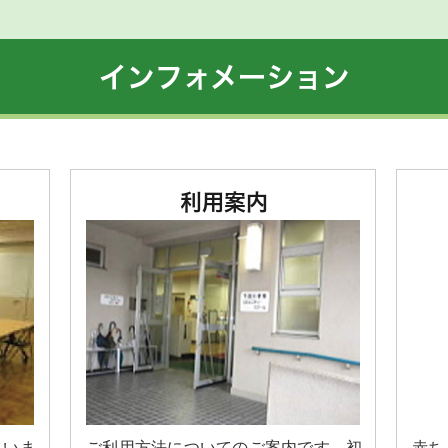
インフォメーション
月号
をご覧ください。
します
利用案内
館時間は、猛暑対応のため30分延長します。毎週土・日曜日の14
てお越しください。
内
ぐ実
」 メリッサ・ダ・コスタ
草介
ていま
ご利用方法についてのご案内です。初
赤ち