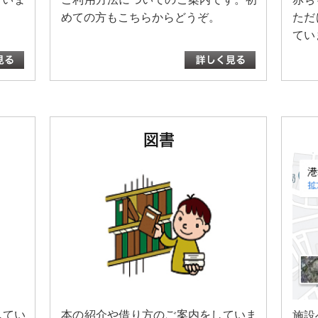
めての方もこちらからどうぞ。
ただ
てい
土）から貸し出します。
号】について
図書
を発行しました。
されました
月号
をご覧ください。
してい
本の紹介や借り方のご案内をしていま
施設