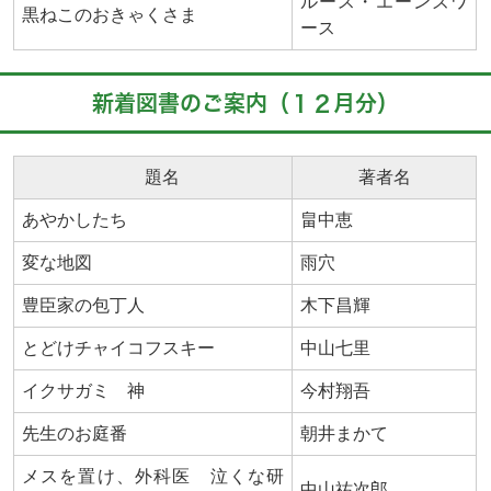
ルース・エーンズワ
黒ねこのおきゃくさま
ース
新着図書のご案内（１２月分）
題名
著者名
あやかしたち
畠中恵
変な地図
雨穴
豊臣家の包丁人
木下昌輝
とどけチャイコフスキー
中山七里
イクサガミ 神
今村翔吾
先生のお庭番
朝井まかて
メスを置け、外科医 泣くな研
中山祐次郎