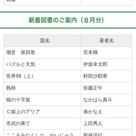
新着図書のご案内（８月分）
題名
著者名
潮音 第四巻
宮本輝
パズルと天気
伊坂幸太郎
世界99（上）
村田沙耶香
熟柿
佐藤正午
猫の十字架
なかはら真斗
Ｃ線上のアリア
湊かなえ
市武の果て
上田秀人
こころをなくした かいじゅう
新井洋行