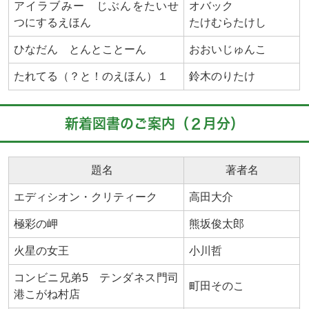
アイラブみー じぶんをたいせ
オバック
つにするえほん
たけむらたけし
ひなだん とんとことーん
おおいじゅんこ
たれてる（？と！のえほん）１
鈴木のりたけ
新着図書のご案内（２月分）
題名
著者名
エディシオン・クリティーク
高田大介
極彩の岬
熊坂俊太郎
火星の女王
小川哲
コンビニ兄弟5 テンダネス門司
町田そのこ
港こがね村店