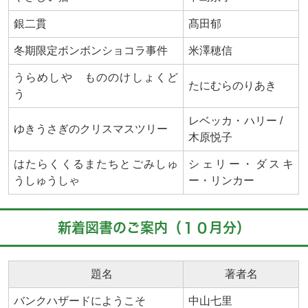
銀二貫
髙田郁
冬期限定ボンボンショコラ事件
米澤穂信
うらめしや もののけしょくど
たにむらのりあき
う
レベッカ・ハリー /
ゆきうさぎのクリスマスツリー
木原悦子
はたらくくるまたちとごみしゅ
シェリー・ダスキ
うしゅうしゃ
ー・リンカー
新着図書のご案内（１０月分）
題名
著者名
バンクハザードにようこそ
中山七里