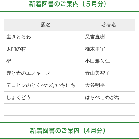
新着図書のご案内（５月分）
題名
著者名
生きとるわ
又吉直樹
鬼門の村
櫛木里宇
禍
小田雅久仁
赤と青のエスキース
青山美智子
デコピンのとくべつないちにち
大谷翔平
しょくどう
はらぺこめがね
新着図書のご案内（4月分）