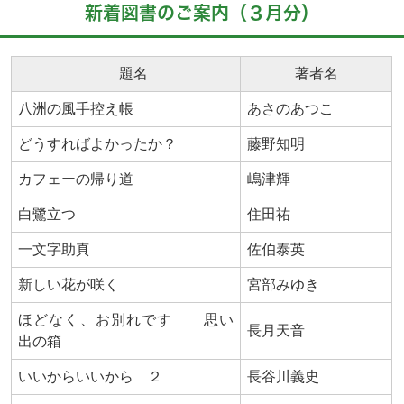
新着図書のご案内（３月分）
題名
著者名
八洲の風手控え帳
あさのあつこ
どうすればよかったか？
藤野知明
カフェーの帰り道
嶋津輝
白鷺立つ
住田祐
一文字助真
佐伯泰英
新しい花が咲く
宮部みゆき
ほどなく、お別れです 思い
長月天音
出の箱
いいからいいから ２
長谷川義史