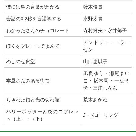
僕には鳥の言葉がわかる
鈴木俊貴
会話の0.2秒を言語学する
水野太貴
わかったさんのチョコレート
寺村輝夫・永井郁子
アンドリュー・ラー
ぼくをグレーってよんで
セン
めしのせ食堂
山口恵以子
凪良ゆう・瀬尾まい
本屋さんのある街で
こ・坂木司・一穂ミ
チ・三浦しをん
ちぎれた鎖と光の切れ端
荒木あかね
ハリーポッターと炎のゴブレッ
J・Kローリング
ト（上）・（下）