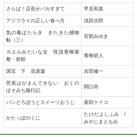
さらば！店長がバカすぎて
早見和真
アジフライの正しい食べ方
浅田次郎
気の毒ばたらき きたきた捕物
宮部みゆき
帖（三）
カエルみたいな女 怪談青柳屋
青柳碧人
敷・新館
国宝 下 花道篇
吉田修一
芭蕉はがまんできない おくの
関口尚
ほそみち随行記
パンどろぼうとスイーツおうじ
柴田ケイコ
たけだよしふみ /
かたっぽのくに
みやじまともみ