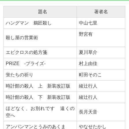
題名
著者名
ハングマン 鵜匠殺し
中山七里
野宮有
殺し屋の営業術
エピクロスの処方箋
夏川草介
PRIZE -プライズ-
村上由佳
蛍たちの祈り
町田そのこ
時計館の殺人 上 新装改訂版
綾辻行人
時計館の殺人 下 新装改訂版
綾辻行人
ほどなく、お別れです 遠くの
長月天音
空へ
アンパンマンとうみのあくま
やなせたかし