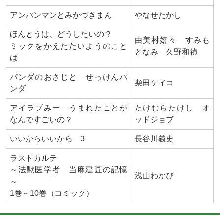
アンパンマンとみかづきまん
やなせたかし
ほんとうは、どうしたいの？
由美村嬉々 すみも
ミックをかえたたいようのこと
となみ 久野和禎
ば
パンダのおさじと せっけんパ
柴田ケイコ
ンダ
アイラブみー うまれたことが
たけむらたけし オ
なんですごいの？
ッドジョブ
いいからいいから 3
長谷川義史
ラストカルテ
～法獣医学者 当麻建匠の記憶
浅山わかび
～
1巻～10巻（コミック）