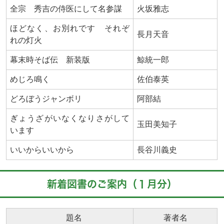
全宗 秀吉の侍医にして名参謀
火坂雅志
ほどなく、お別れです それぞ
長月天音
れの灯火
幕末時そば伝 新装版
鯨統一郎
めじろ鳴く
佐伯泰英
どろぼうジャンボリ
阿部結
ぎょうざがいなくなりさがして
玉田美知子
います
いいからいいから
長谷川義史
新着図書のご案内（１月分）
題名
著者名