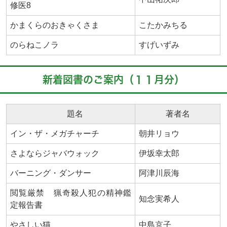
修医8
かまくらのおきゃくさま
こたかみちる
のらねこノラ
すげいずみ
新着図書のご案内（１１月分）
題名
著者名
イン・ザ・メガチャーチ
朝井リョウ
さよならジャバウォック
伊坂幸太郎
バーニング・ダンサー
阿津川辰海
閲覧厳禁 猟奇殺人犯の精神鑑
知念実希人
定報告書
やさしい猫
中島京子