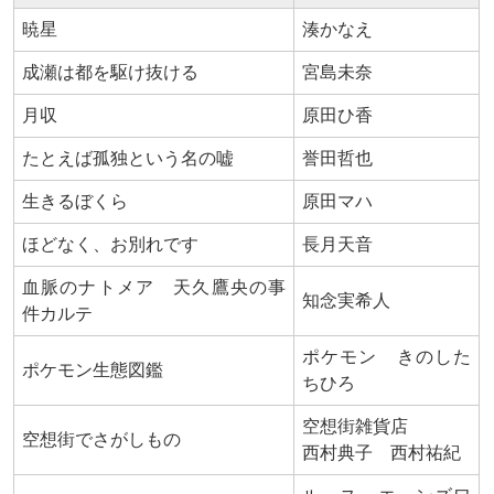
暁星
湊かなえ
成瀬は都を駆け抜ける
宮島未奈
月収
原田ひ香
たとえば孤独という名の嘘
誉田哲也
生きるぼくら
原田マハ
ほどなく、お別れです
長月天音
血脈のナトメア 天久鷹央の事
知念実希人
件カルテ
ポケモン きのした
ポケモン生態図鑑
ちひろ
空想街雑貨店
空想街でさがしもの
西村典子 西村祐紀