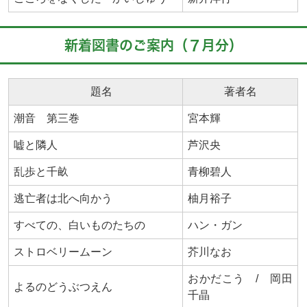
新着図書のご案内（７月分）
題名
著者名
潮音 第三巻
宮本輝
嘘と隣人
芦沢央
乱歩と千畝
青柳碧人
逃亡者は北へ向かう
柚月裕子
すべての、白いものたちの
ハン・ガン
ストロベリームーン
芥川なお
おかだこう / 岡田
よるのどうぶつえん
千晶