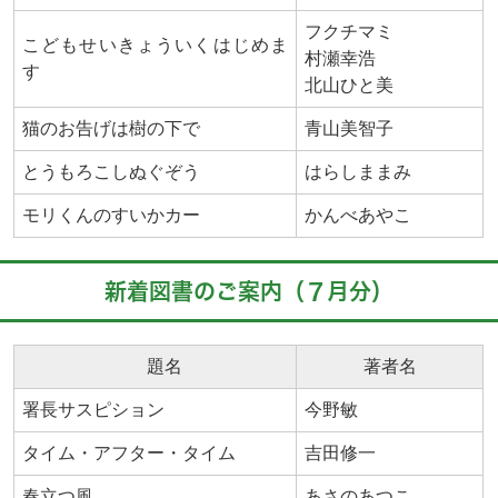
フクチマミ
こどもせいきょういくはじめま
村瀬幸浩
す
北山ひと美
猫のお告げは樹の下で
青山美智子
とうもろこしぬぐぞう
はらしままみ
モリくんのすいかカー
かんべあやこ
新着図書のご案内（７月分）
題名
著者名
署長サスピション
今野敏
タイム・アフター・タイム
吉田修一
春立つ風
あさのあつこ